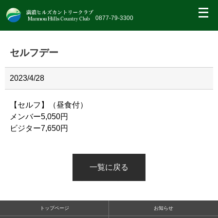
繝｡
繝
0877-79-3300
九
Η
繝
セルフデー
ｼ
繧
帝
幕
2023/4/28
縺
�
【セルフ】（昼食付）
メンバー5,050円
ビジター7,650円
一覧に戻る
トップページ
お知らせ