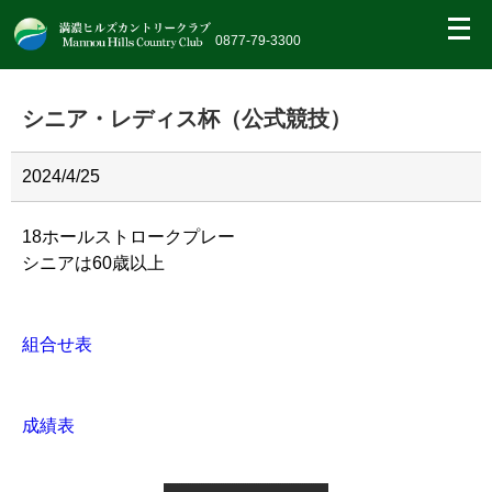
繝｡
繝
0877-79-3300
九
Η
繝
シニア・レディス杯（公式競技）
ｼ
繧
帝
幕
2024/4/25
縺
�
18ホールストロークプレー
シニアは60歳以上
組合せ表
成績表