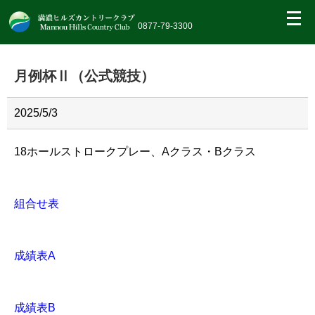
繝｡
繝
0877-79-3300
九
Η
繝
月例杯Ⅱ（公式競技）
ｼ
繧
帝
幕
2025/5/3
縺
�
18ホールストロークプレー、Aクラス・Bクラス
組合せ表
成績表A
成績表B